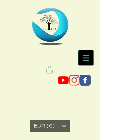
EUR (€)