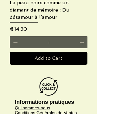
La peau noire comme un
diamant de mémoire : Du
désamour à l’amour
Price
€14.30
Add to Cart
Informations pratiques
Qui sommes-nous
Conditions Générales de Ventes
Frais de port & livraison
Mentions légales
Conditions d'utilisation du site
Gratuit. Retrait sur place.