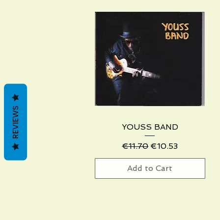
REVIEWS
YOUSS BAND
Quick View
Regular Price
Sale Price
€11.70
€10.53
Add to Cart