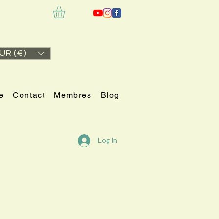
UR (€)
e
Contact
Membres
Blog
Log In