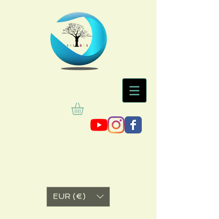
EUR (€)