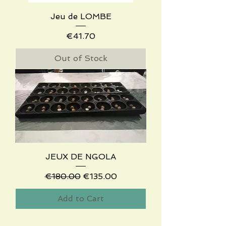
Jeu de LOMBE
Price
€41.70
Out of Stock
JEUX DE NGOLA
Regular Price
Sale Price
€180.00
€135.00
Add to Cart