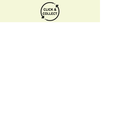
Informations pratiques
Qui sommes-nous
Conditions Générales de Ventes
Frais de port & livraison
Mentions légales
Conditions d'utilisation du site
Gratuit. Retrait sur place.
Paiement en ligne ou lors du retrait
Faites livrer chez vous ou en point relais
sous 3 à 5 jours.
Paiement sécurisé. Régler vos achats via
Paypal ou CB.