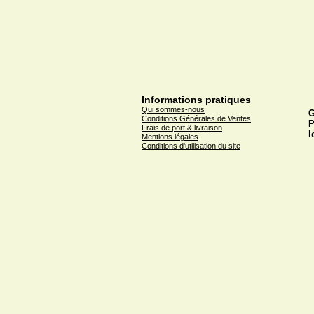
Informations pratiques
Qui sommes-nous
G
Conditions Générales de Ventes
P
Frais de port & livraison
l
Mentions légales
Conditions d'utilisation du site