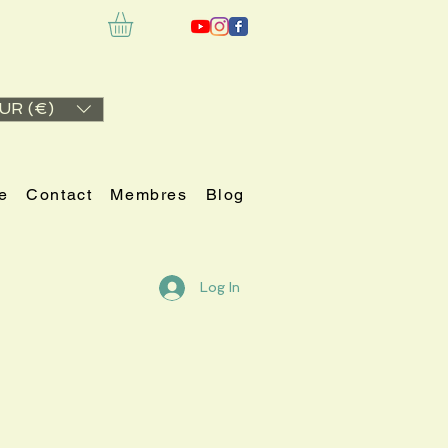
UR (€)
e
Contact
Membres
Blog
Log In