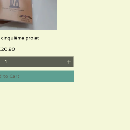
cinquième projet
ick View
rice
20.80
 to Cart