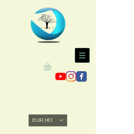
EUR (€)