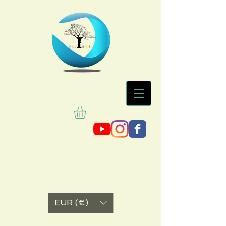
EUR (€)