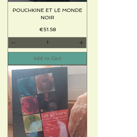
POUCHKINE ET LE MONDE
NOIR
Price
€51.58
Add to Cart