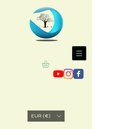
EUR (€)