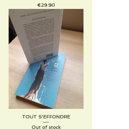
Price
€29.90
TOUT S'EFFONDRE
Out of stock