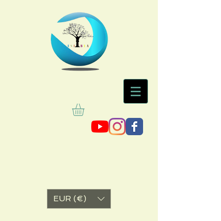
EUR (€)