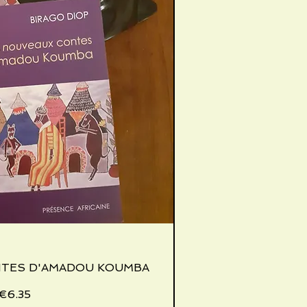
NTES D'AMADOU KOUMBA
ick View
Price
€6.35