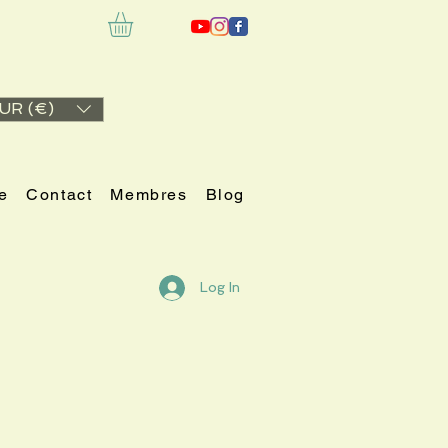
UR (€)
e
Contact
Membres
Blog
Log In