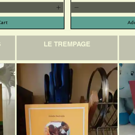
Cart
Add
S
LE TREMPAGE