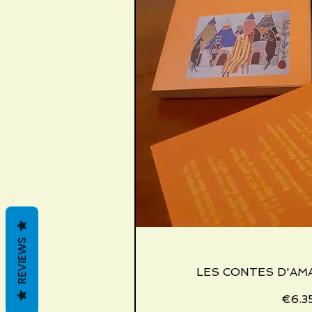
REVIEWS
LES CONTES D'A
Quick V
Price
€6.3