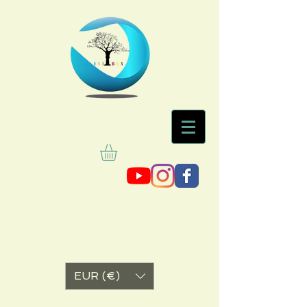
EUR (€)