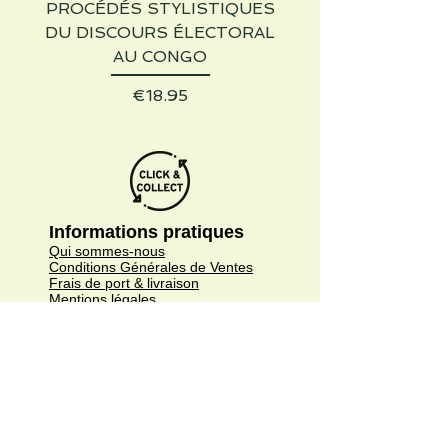
PROCÉDÉS STYLISTIQUES
DU DISCOURS ÉLECTORAL
AU CONGO
Price
€18.95
Informations pratiques
Qui sommes-nous
Conditions Générales de Ventes
Frais de port & livraison
Mentions légales
Conditions d'utilisation du site
Gratuit. Retrait sur place.
Paiement en ligne ou lors du retrait
Faites livrer chez vous ou en point relais